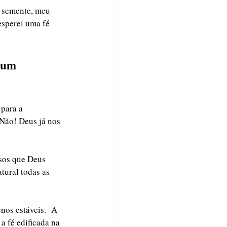
 semente, meu 
esperei uma fé 
 um 
para a 
 Não! Deus já nos 
sos que Deus 
tural todas as 
nos estáveis.  A 
 fé edificada na 