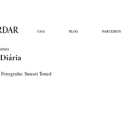
C&G
BLOG
PARCEIROS
eitura
 Diária
| Fotografia: Sunset Toned