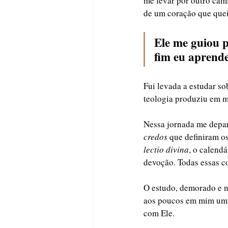
me levar por outro cam
de um coração que queim
Ele me guiou p
fim eu aprende
Fui levada a estudar so
teologia produziu em m
Nessa jornada me depar
credos
 que definiram os
lectio divina
, o calend
devoção. Todas essas co
O estudo, demorado e n
aos poucos em mim um 
com Ele. 