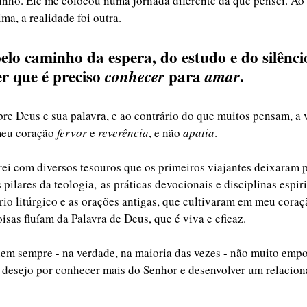
inho. Ele me colocou numa jornada diferente da que pensei. Ao 
a, a realidade foi outra. 
elo caminho da espera, do estudo e do silênci
r que é preciso 
 para 
. 
conhecer
amar
bre Deus e sua palavra, e ao contrário do que muitos pensam, a 
eu coração 
fervor
 e 
reverência
, e não 
apatia
. 
ei com diversos tesouros que os primeiros viajantes deixaram p
 pilares da teologia, as práticas devocionais e disciplinas espir
ário litúrgico e as orações antigas, que cultivaram em meu coraç
isas fluíam da Palavra de Deus, que é viva e eficaz. 
em sempre - na verdade, na maioria das vezes - não muito empol
desejo por conhecer mais do Senhor e desenvolver um relacio