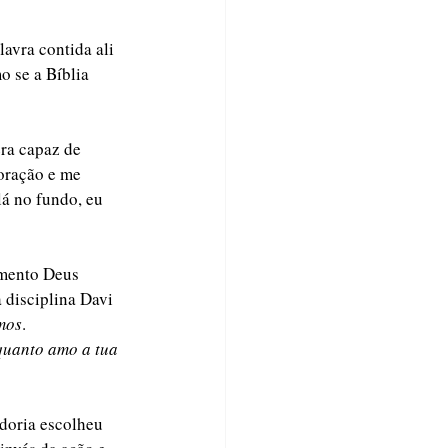
avra contida ali 
o se a Bíblia 
ra capaz de 
oração e me 
lá no fundo, eu 
amento Deus 
 disciplina Davi 
mos
. 
 quanto amo a tua 
doria escolheu 