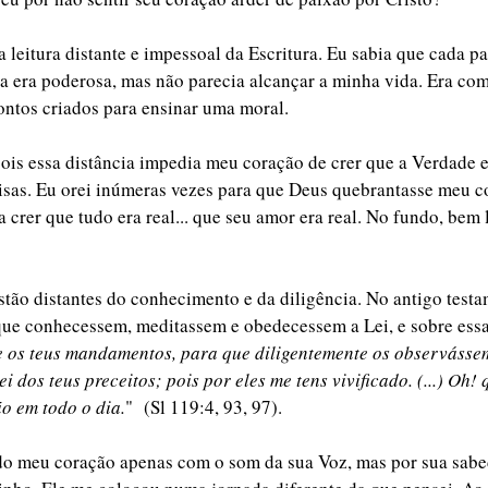
 leitura distante e impessoal da Escritura. Eu sabia que cada pal
ela era poderosa, mas não parecia alcançar a minha vida. Era com
ontos criados para ensinar uma moral. 
ois essa distância impedia meu coração de crer que a Verdade e
oisas. Eu orei inúmeras vezes para que Deus quebrantasse meu c
ia crer que tudo era real... que seu amor era real. No fundo, bem 
stão distantes do conhecimento e da diligência. No antigo test
 que conhecessem, meditassem e obedecessem a Lei, e sobre essa
e os teus mandamentos, para que diligentemente os observásse
 dos teus preceitos; pois por eles me tens vivificado. (...) Oh!
o em todo o dia.
"  (Sl 119:4, 93, 97). 
o meu coração apenas com o som da sua Voz, mas por sua sabe