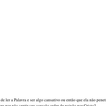
 de ler a Palavra e ser algo cansativo ou então que ela não penet
ceu por não sentir seu coração arder de paixão por Cristo? 