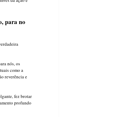
invés da ação e 
o, para no 
verdadeira 
ara nós, os 
ituais como a 
ão reverência e 
gante, fez brotar 
namento profundo 