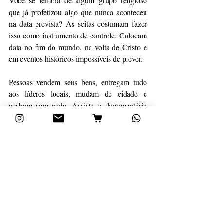
Você se lembra de algum grupo religioso 
que já profetizou algo que nunca aconteceu 
na data prevista? As seitas costumam fazer 
isso como instrumento de controle. Colocam 
data no fim do mundo, na volta de Cristo e 
em eventos históricos impossíveis de prever.
Pessoas vendem seus bens, entregam tudo 
aos líderes locais, mudam de cidade e 
acabam sem nada. Assista o documentário 
que mencionei anteriormente para ver como 
funciona na prática uma falsa profecia. 
Apenas Deus conhece o futuro e quando 
todas as profecias se cumprirão. A 
condenação de Deus sobre quem pratica tais 
coisas é muito pesada (Ezequiel 13.7,8 | ver 
também Mateus 24.23-25). As seitas creem 
em outro evangelho. 