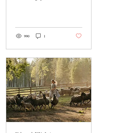
muito rica. Passa por
concílios, perseguições,
disputas...
990
1