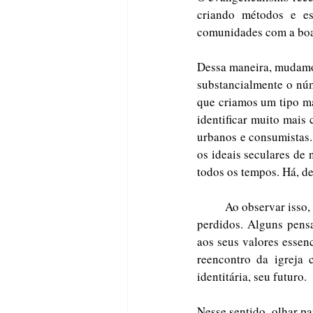
criando métodos e es
comunidades com a boa
Dessa maneira, mudamos
substancialmente o núm
que criamos um tipo mai
identificar muito mais 
urbanos e consumistas.
os ideais seculares de
todos os tempos. Há, de
	Ao observar isso, há um movimento cada vez mais crescente em busca desses valores que pareciam 
perdidos. Alguns pensa
aos seus valores essen
reencontro da igreja 
identitária, seu futuro. 
Nesse sentido, olhar pa