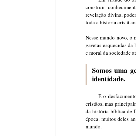
construir conhecimen
revelação divina, pode
toda a história cristã an
Nesse mundo novo, o m
gavetas esquecidas da h
e moral da sociedade at
Somos uma ger
identidade. 
	E o desfazimento da imagem cristã no mundo não se faz somente pelo abandono dos símbolos 
cristãos, mas principal
da história bíblica de
época, muitos deles an
mundo. 