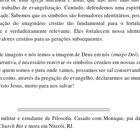
u trabalho de evangelização. Contudo, defendemos uma espirit
dade. Sabemos que os símbolos são formadores identitários, pos
ução do imaginário cristão tão fundamental para o fortal
nte e verdadeiramente relevante. Eles fortalecem nossa ident
valores cristãos para as gerações subsequentes. 
de imagens e nós temos a imagem de Deus em nós (
imago Dei
)
narrativa, é necessário reavivar os símbolos cristãos em nossas 
de quem somos e para onde vamos, possamos ser sal conservand
 como, através da pregação do evangelho, declararmos ao mun
isto Jesus, morto para nos salvar! 
 militar e estudante de Filosofia. Casado com Monique, pai d
Church Rio 
e mora em Niterói, RJ. 