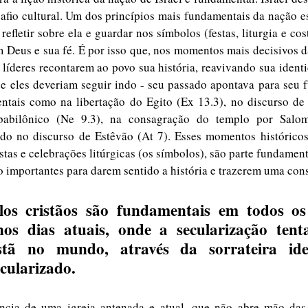
afio cultural. Um dos princípios mais fundamentais da nação es
, refletir sobre ela e guardar nos símbolos (festas, liturgia e c
 Deus e sua fé. É por isso que, nos momentos mais decisivos da
líderes recontarem ao povo sua história, reavivando sua ident
e eles deveriam seguir indo - seu passado apontava para seu fu
ais como na libertação do Egito (Ex 13.3), no discurso de J
 babilônico (Ne 9.3), na consagração do templo por Salomã
do no discurso de Estêvão (At 7). Esses momentos históricos,
stas e celebrações litúrgicas (os símbolos), são parte fundament
o importantes para darem sentido a história e trazerem uma cons
os dias atuais, onde a secularização tent
ristã no mundo, através da sorrateira id
cularizado. 
cia de uma igreja antenada e atual, que não abre mão das 