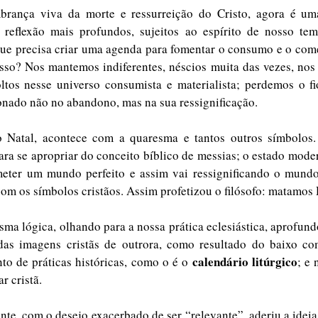
brança viva da morte e ressurreição do Cristo, agora é uma
 reflexão mais profundos, sujeitos ao espírito de nosso tem
 que precisa criar uma agenda para fomentar o consumo e o comé
sso? Nos mantemos indiferentes, néscios muita das vezes, nos
tos nesse universo consumista e materialista; perdemos o fio
nado não no abandono, mas na sua ressignificação. 
Natal, acontece com a quaresma e tantos outros símbolos. 
ra se apropriar do conceito bíblico de messias; o estado moder
meter um mundo perfeito e assim vai ressignificando o mundo,
om os símbolos cristãos. Assim profetizou o filósofo: matamos 
as imagens cristãs de outrora, como resultado do baixo c
calendário litúrgico
to de práticas históricas, como o é o 
; e 
r cristã. 
te, com o desejo exacerbado de ser “relevante”, aderiu a ideia 