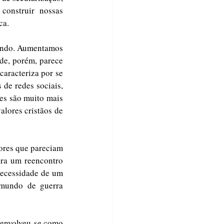
onstruir nossas 
a. 
undo. Aumentamos 
de, porém, parece 
caracteriza por se 
de redes sociais, 
es são muito mais 
lores cristãos de 
ra um reencontro 
necessidade de um 
 mundo de guerra 
senvolveu-se como 