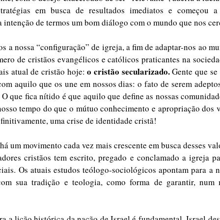
tratégias em busca de resultados imediatos e começou a c
 intenção de termos um bom diálogo com o mundo que nos cerc
 a nossa “configuração” de igreja, a fim de adaptar-nos ao m
ero de cristãos evangélicos e católicos praticantes na socieda
o cristão secularizado. 
s atual de cristão hoje: 
Gente que se 
com aquilo que os une em nossos dias: o fato de serem adeptos 
 O que fica nítido é que aquilo que define as nossas comunidad
 nosso tempo do que o mútuo conhecimento e apropriação dos va
finitivamente, uma crise de identidade cristã! 
dores cristãos tem escrito, pregado e conclamado a igreja pa
ciais. Os atuais estudos teólogo-sociológicos apontam para a 
com sua tradição e teologia, como forma de garantir, num
ra a lição histórica da nação de Israel é fundamental. Israel de