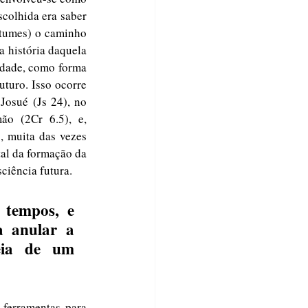
colhida era saber 
ostumes) o caminho 
 história daquela 
idade, como forma 
turo. Isso ocorre 
osué (Js 24), no 
o (2Cr 6.5), e, 
 muita das vezes 
al da formação da 
ciência futura.
a anular a 
eia de um 
ferramentas para 