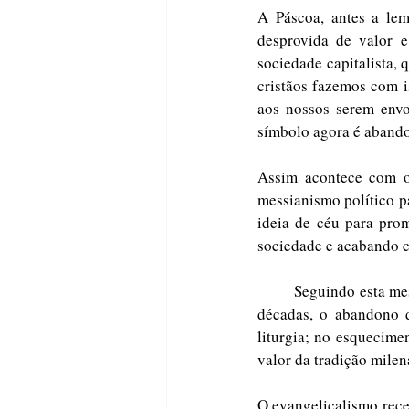
A Páscoa, antes a lem
desprovida de valor e
sociedade capitalista,
cristãos fazemos com i
aos nossos serem envol
símbolo agora é abando
Assim acontece com o 
messianismo político pa
ideia de céu para pro
sociedade e acabando c
	Seguindo esta mesma lógica, olhando para a nossa prática eclesiástica, aprofundou-se, nas últimas 
décadas, o abandono d
liturgia; no esquecimen
valor da tradição milena
O evangelicalismo recen