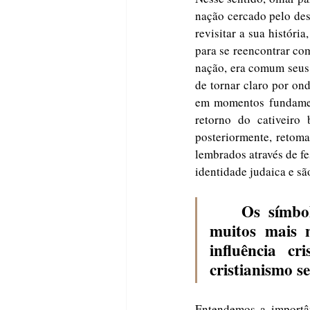
nação cercado pelo des
revisitar a sua história
para se reencontrar com
nação, era comum seus 
de tornar claro por ond
em momentos fundament
retorno do cativeiro
posteriormente, retoma
lembrados através de fe
identidade judaica e sã
	Os símbolos cristãos são fundamentais em todos os tempos, e 
muitos mais n
influência c
cristianismo se
Entendemos a importân