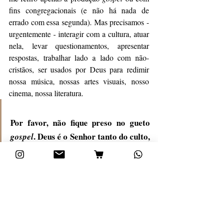
fins congregacionais (e não há nada de 
errado com essa segunda). Mas precisamos - 
urgentemente - interagir com a cultura, atuar 
nela, levar questionamentos, apresentar 
respostas, trabalhar lado a lado com não-
cristãos, ser usados por Deus para redimir 
nossa música, nossas artes visuais, nosso 
cinema, nossa literatura.
Por favor, não fique preso no gueto 
. Deus é o Senhor tanto do culto, 
gospel
quanto da cultura. Que possamos 
glorificá-lo também nela, também na 
segunda-feira, e não apenas nas 
nossas reuniões dominicais.
Seja você musicista, artista visual, grafiteiro, 