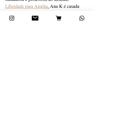
Liberdade para Amélia
.
 Ana K é casada 
com Neto, mãe da menina Olívia e fazem 
parte da Igreja Presbiteriana de Curitiba. 
Vida Comum
Vida Cristã
Cosmovisão
Serviço
Vocação
Criatividade
Moda
Mandato Cultural
Ana K.
Criatividade
Posts recentes
Ver tudo