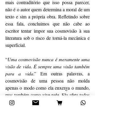
mais contraditório que isso possa parecer, 
não é o autor quem determina a moral de um 
texto e sim a própria obra. Refletindo sobre 
essa fala, concluímos que não cabe ao 
escritor tentar impor sua cosmovisão à sua 
literatura sob o risco de torná-la mecânica e 
superficial. 
“
Uma cosmovisão nunca é meramente uma 
visão de vida. É sempre uma visão também 
para a vida
.” Em outras palavras, a 
cosmovisão de uma pessoa não molda 
apenas o modo como ela enxerga o mundo, 
mas também como vive nele. Ela afeta todos 
os aspectos da vida, inclusive as produções 
artísticas. Não são poucos os nomes de 
escritores cristãos que poderíamos listar para 
ilustrar esse processo. C. S. Lewis, Eleanor 
H. Porter, Jane Austen, J. R. R. Tolkien, 