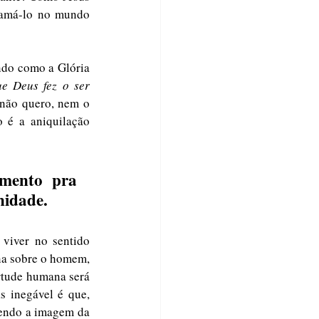
 amá-lo no mundo 
do como a Glória 
e Deus fez o ser 
 não quero, nem o 
é a aniquilação 
mento pra 
nidade. 
viver no sentido 
ina sobre o homem, 
rtude humana será 
 inegável é que, 
endo a imagem da 