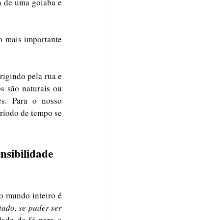
 de uma goiaba e 
o mais importante 
igindo pela rua e 
 são naturais ou 
. Para o nosso 
ríodo de tempo se 
nsibilidade 
o mundo inteiro é 
ado, se puder ser 
ade de fé para o 