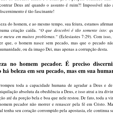
contrar Deus até quando o assunto é ruim?! Impossível não
iscernimento é tão fascinante!
leza do homem, e ao mesmo tempo, sua feiura, estamos afirman
numa criação caída. 
“O que descobri é tão somente isto: qu
se meteu em muitos problemas.”
 (Eclesiastes 7:29). Com isso,
izer que, o homem nasce sem pecado, mas que o pecado não 
humanidade, ou da imago Dei, mas apenas a corrupção desta.
eza no homem pecador. É preciso discerni
ão há beleza em seu pecado, mas em sua huma
rrompeu toda a capacidade humana de agradar a Deus e de 
niquilação absoluta da obediência a Deus, e isso atrai a ira div
ção até da porção bela e boa que nele restou. De fato, toda a vi
homem pecador não morrer e renascer pela fé em Cristo. Mas
 tenha seu coração corrompido pela apostasia, ele continua s