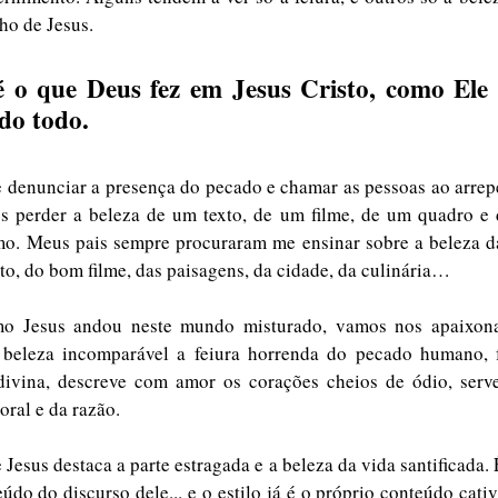
ho de Jesus. 
 o que Deus fez em Jesus Cristo, como Ele r
do todo.
denunciar a presença do pecado e chamar as pessoas ao arrepe
 perder a beleza de um texto, de um filme, de um quadro e
mo. Meus pais sempre procuraram me ensinar sobre a beleza d
to, do bom filme, das paisagens, da cidade, da culinária…
o Jesus andou neste mundo misturado, vamos nos apaixonar
beleza incomparável a feiura horrenda do pecado humano, 
divina, descreve com amor os corações cheios de ódio, serv
oral e da razão. 
 Jesus destaca a parte estragada e a beleza da vida santificada. É
do do discurso dele... e o estilo já é o próprio conteúdo cati