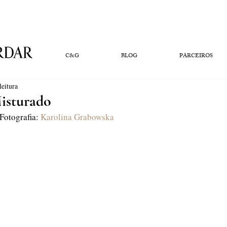
C&G
BLOG
PARCEIROS
leitura
sturado
| Fotografia: 
Karolina Grabowska