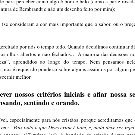
ade para perceber como algo é bom e belo (como a parte rosada
intura de Rembrandt e não um desenho feito por mim);
s (se consideram a cor mais importante que o sabor, ou o preç
xercitado por nós o tempo todo. Quando decidimos continuar dir
 os olhos abertos e não fechados… A maioria das decisões nos
eza”, aprendidos ao longo do tempo. Nem pensamos neles
 nos é requerido ponderar sobre alguns assuntos por algum pe
scernir melhor. 
ver nossos critérios iniciais e afiar nossa se
nsando, sentindo e orando.
ível, especialmente para nós cristãos, porque acreditamos que 
veu: 
“Pois tudo o que Deus criou é bom, e, nada deve ser rejeit
e graças”.
 (1Timóteo 4:4). A bondade da criação é uma verd