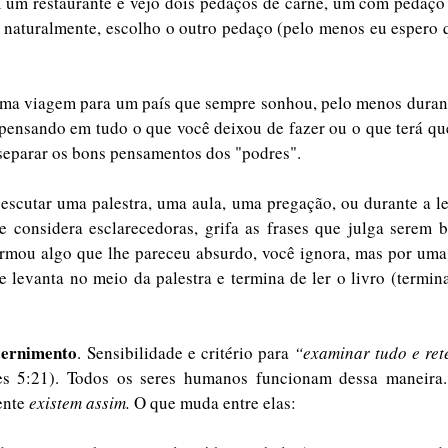
 um restaurante e vejo dois pedaços de carne, um com pedaço 
, naturalmente, escolho o outro pedaço (pelo menos eu espero q
uma viagem para um país que sempre sonhou, pelo menos durante 
 pensando em tudo o que você deixou de fazer ou o que terá que 
separar os bons pensamentos dos "podres".
scutar uma palestra, uma aula, uma pregação, ou durante a lei
e considera esclarecedoras, grifa as frases que julga serem b
firmou algo que lhe pareceu absurdo, você ignora, mas por uma
 levanta no meio da palestra e termina de ler o livro (terminar
cernimento
. Sensibilidade e critério para 
“examinar tudo e ret
es 5:21). Todos os seres humanos funcionam dessa maneira.
nte 
existem assim. 
O que muda entre elas: