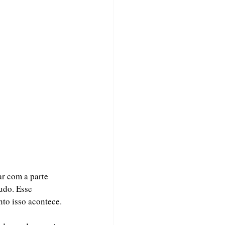
r com a parte 
udo. Esse 
nto isso acontece.