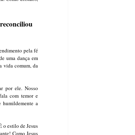
econciliou 
ndimento pela fé 
 de uma dança em 
a vida comum, da 
 por ele. Nosso 
fala com temor e 
e humildemente a 
 o estilo de Jesus 
vante! Como Jesus 