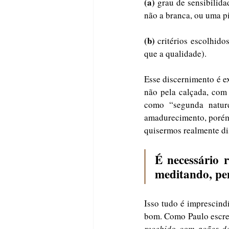
(a) 
grau de sensibilid
não a branca, ou uma p
(b) 
critérios escolhido
que a qualidade).
Esse discernimento é e
não pela calçada, com
como “segunda natur
amadurecimento, porém,
quisermos realmente di
É necessário re
meditando, pe
Isso tudo é imprescind
bom. Como Paulo escre
recebido com ações d