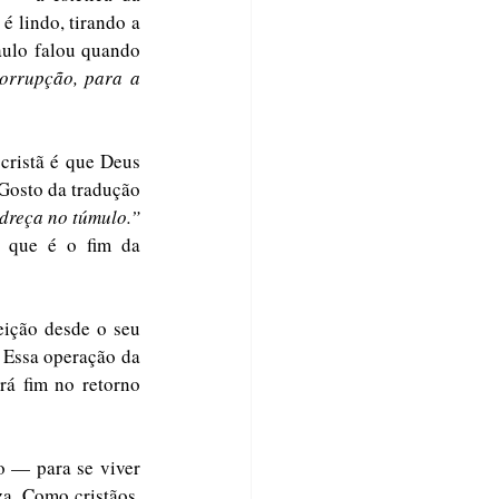
é lindo, tirando a 
ulo falou quando 
orrupção, para a 
ristã é que Deus 
Gosto da tradução 
“não deixará que o corpo do santo apodreça no túmulo.” 
 que é o fim da 
eição desde o seu 
 Essa operação da 
rá fim no retorno 
— para se viver 
a. Como cristãos, 