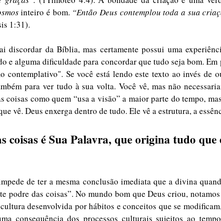
osmos
 inteiro é bom. 
“Então Deus contemplou toda a sua criaçã
is 1:31). 
i discordar da Bíblia, mas certamente possui uma experiência
 e alguma dificuldade para concordar que tudo seja bom. Em pa
o contemplativo". Se você está lendo este texto ao invés de ou
ambém para ver tudo à sua volta. Você vê, mas não necessaria
s coisas como quem “usa a visão” a maior parte do tempo, mas
que vê. Deus enxerga dentro de tudo. Ele vê a estrutura, a essênc
as coisas é Sua Palavra, que origina tudo que e
mpede de ter a mesma conclusão imediata que a divina quand
rte podre das coisas”. No mundo bom que Deus criou, notamos o
cultura desenvolvida por hábitos e conceitos que se modificam, 
ma consequência dos processos culturais sujeitos ao tempo