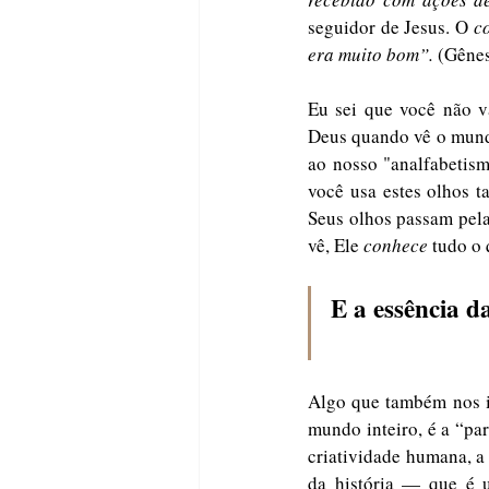
seguidor de Jesus. O 
c
era muito bom”.
 (Gênes
Eu sei que você não va
Deus quando vê o mundo
ao nosso "analfabetism
você usa estes olhos t
Seus olhos passam pela
vê, Ele 
conhece
 tudo o 
E a essência d
Algo que também nos i
mundo inteiro, é a “pa
criatividade humana, a 
da história — que é u