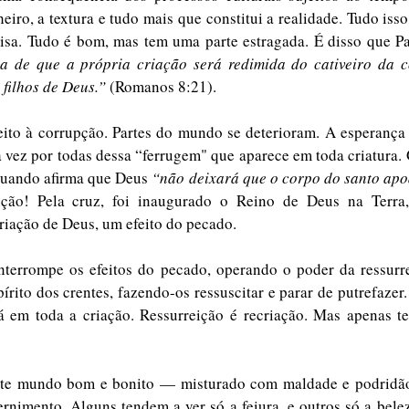
heiro, a textura e tudo mais que constitui a realidade. Tudo isso 
isa. Tudo é bom, mas tem uma parte estragada. É disso que Pa
a de que a própria criação será redimida do cativeiro da c
 filhos de Deus.”
 (Romanos 8:21).
to à corrupção. Partes do mundo se deterioram. A esperança c
 vez por todas dessa “ferrugem" que aparece em toda criatura. 
uando afirma que Deus 
ição! Pela cruz, foi inaugurado o Reino de Deus na Terra,
iação de Deus, um efeito do pecado. 
interrompe os efeitos do pecado, operando o poder da ressurr
rito dos crentes, fazendo-os ressuscitar e parar de putrefazer.
á em toda a criação. Ressurreição é recriação. Mas apenas te
.
te mundo bom e bonito — misturado com maldade e podridão 
rnimento. Alguns tendem a ver só a feiura, e outros só a belez