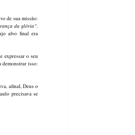
vo de sua missão: 
erança da glória”
. 
o alvo final era 
e expressar o seu 
labor no cumprimento dessa missão. No verso 29, ele fez uso de expressões fortes para demonstrar isso: 
va, afinal, Deus o 
ulo precisava se 