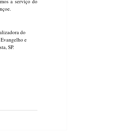
mos a serviço do 
ençoe.
alizadora do 
 Evangelho e 
a, SP. 