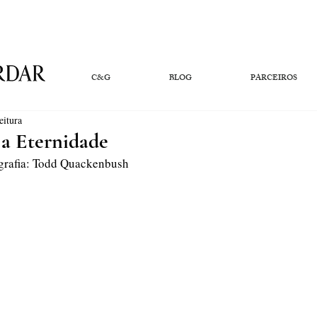
C&G
BLOG
PARCEIROS
eitura
 a Eternidade
ografia: Todd Quackenbush