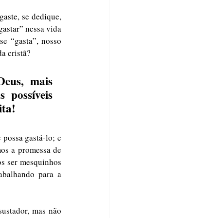
aste, se dedique, 
gastar” nessa vida 
se “gasta”, nosso 
a cristã? 
eus, mais 
possíveis 
ita!
 possa gastá-lo; e 
os a promessa de 
s ser mesquinhos 
abalhando para a 
sustador, mas não 