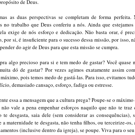
propósito de Deus. 
mas as duas perspectivas se completam de forma perfeita. 
s no trabalho que Deus conferiu a nós. Ainda que estejamos 
la exige de nós esforço e dedicação. Não basta orar, é preci
 por si, é insuficiente para o sucesso dessa missão, por isso, nã
epender do agir de Deus para que esta missão se cumpra.
ra algo precioso para si e tem medo de gastar? Você quase nã
uita dó de gastar? Por vezes agimos exatamente assim com 
máximo, pois temos medo de gastá-las. Para isso, evitamos tudo
ício, demasiado cansaço, esforço, fadiga ou estresse.
ente essa a mensagem que a cultura prega? Poupe-se o máximo 
 não vale a pena empenhar esforços naquilo que não te traz c
o te desgasta, saia dele (sem considerar as consequências), 
e a maternidade te desgasta, não tenha filhos, ou terceirize-os, 
namentos (inclusive dentro da igreja), se poupe. Viva para o seu