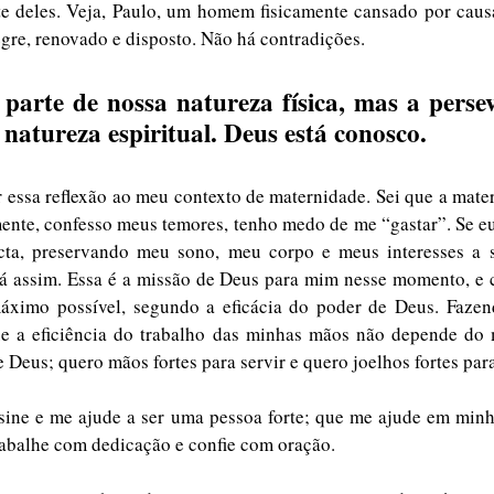
e deles. Veja, Paulo, um homem fisicamente cansado por causa
gre, renovado e disposto. Não há contradições. 
parte de nossa natureza física, mas a persev
 natureza espiritual. Deus está conosco.
r essa reflexão ao meu contexto de maternidade. Sei que a mater
mente, confesso meus temores, tenho medo de me “gastar”. Se eu
acta, preservando meu sono, meu corpo e meus interesses a s
rá assim. Essa é a missão de Deus para mim nesse momento, e 
áximo possível, segundo a eficácia do poder de Deus. Fazen
e a eficiência do trabalho das minhas mãos não depende do
 Deus; quero mãos fortes para servir e quero joelhos fortes para
ine e me ajude a ser uma pessoa forte; que me ajude em minha
abalhe com dedicação e confie com oração.