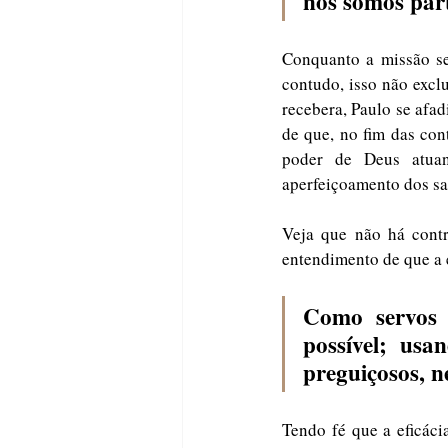
nós somos part
Conquanto a missão sej
contudo, isso não excl
recebera, Paulo se afa
de que, no fim das cont
poder de Deus atua
aperfeiçoamento dos san
Veja que não há contr
entendimento de que a e
Como servos 
possível; usa
preguiçosos, n
Tendo fé que a eficáci