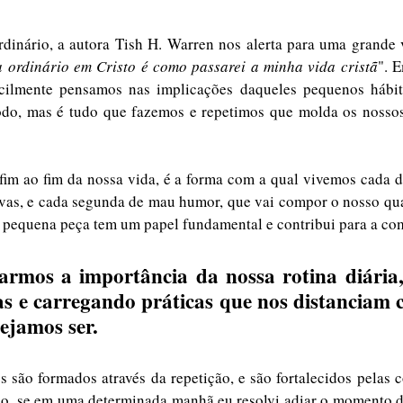
rdinário, a autora Tish H. Warren nos alerta para uma grande 
 ordinário em Cristo é como passarei a minha vida cristã
". 
ficilmente pensamos nas implicações daqueles pequenos hábito
do, mas é tudo que fazemos e repetimos que molda os nossos
tivas, e cada segunda de mau humor, que vai compor o nosso qua
as e carregando práticas que nos distanciam c
ejamos ser. 
s são formados através da repetição, e são fortalecidos pelas 
lo, se em uma determinada manhã eu resolvi adiar o momento d