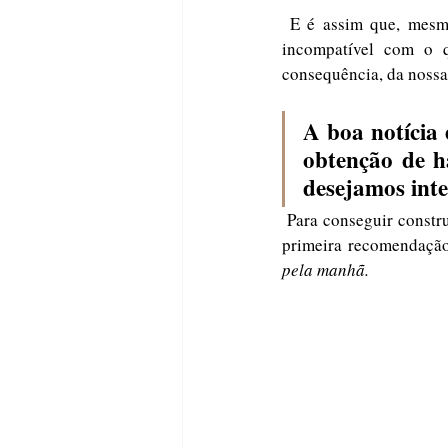
 E é assim que, mesmo sem querer, acabamos incluindo na nossa rotina um comportamento que é 
incompatível com o 
consequência, da nossa
A boa notícia
obtenção de h
desejamos inte
 Para conseguir construir uma rotina com maior consciência e intencionalidade para gerir o dia, minha 
primeira recomendação
pela manhã.