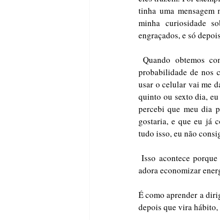
tinha uma mensagem n
minha curiosidade s
engraçados, e só depois 
 Quando obtemos consequências positivas, esse comportamento é reforçado, ou seja, aumenta a 
probabilidade de nos 
usar o celular vai me d
quinto ou sexto dia, eu
percebi que meu dia p
gostaria, e que eu já
tudo isso, eu não cons
 Isso acontece porque comportamentos repetidos tendem a se transformar em hábitos. Nosso cérebro 
adora economizar energ
É como aprender a dirig
depois que vira hábito,