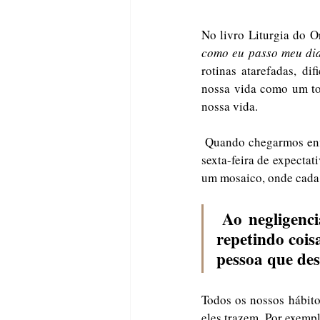
No livro Liturgia do O
como eu passo meu dia
rotinas atarefadas, di
nossa vida como um to
nossa vida.  
 Quando chegarmos enfim ao fim da nossa vida, é a forma com a qual vivemos cada dia ordinário, cada 
sexta-feira de expecta
 Ao negligenciarmos a importância da nossa rotina diária, acabamos 
repetindo cois
pessoa que des
Todos os nossos hábito
eles trazem. Por exemp