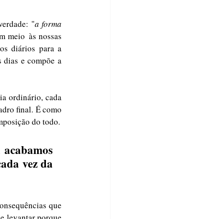
verdade: "
a
forma 
Em meio às nossas 
s diários para a 
 dias e compõe a 
dro final. É como 
um mosaico, onde cada pequena peça tem um papel fundamental e contribui para a composição do todo. 
ada vez da 
consequências que 
e levantar porque 