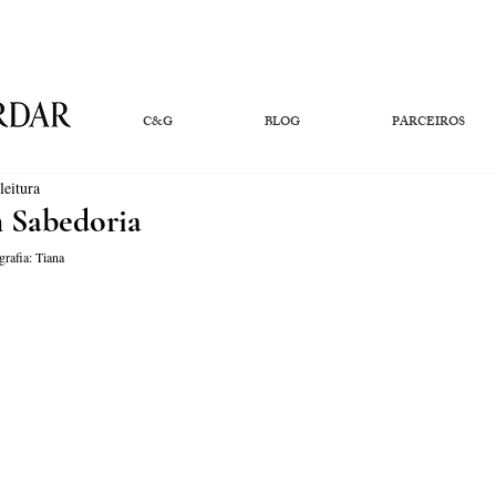
C&G
BLOG
PARCEIROS
leitura
m Sabedoria
ografia: Tiana