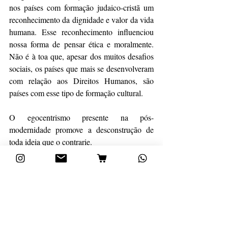
nos países com formação judaico-cristã um 
reconhecimento da dignidade e valor da vida 
humana. Esse reconhecimento influenciou 
nossa forma de pensar ética e moralmente. 
Não é à toa que, apesar dos muitos desafios 
sociais, os países que mais se desenvolveram 
com relação aos Direitos Humanos, são 
países com esse tipo de formação cultural.
O egocentrismo presente na pós-
modernidade promove a desconstrução de 
toda ideia que o contrarie. 
Assim, as bases da sociedade que 
enxergam o valor da vida humana são 
desconstruídos, dando espaço a uma 
falsa liberdade, por meio de um 
discurso enganoso de compaixão que 