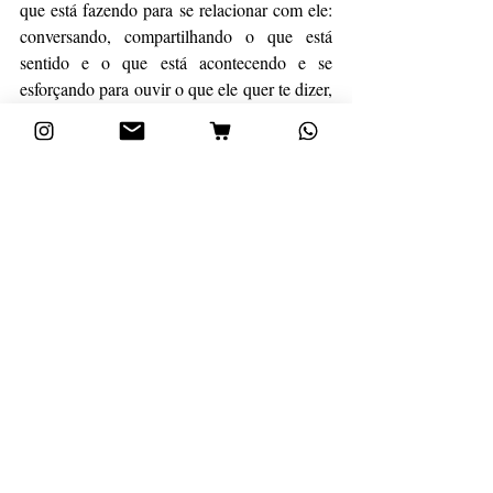
que está fazendo para se relacionar com ele: 
conversando, compartilhando o que está 
sentido e o que está acontecendo e se 
esforçando para ouvir o que ele quer te dizer, 
tendo consciência de que ele te vê. Assim 
como faz (ou deveria fazer) com todas as 
suas demais relações.
Não é possível desenvolver uma amizade 
verdadeira se você não tiver tempo para ligar 
para seus amigos, encontrar com eles, e 
quando estiver com eles, prestar atenção no 
que eles estão te dizendo, se envolver com o 
que eles estão vivendo e estar presente para 
eles. O mesmo vai acontecer com sua família 
(marido, esposa e filhos), com os irmãos da 
igreja e todos os relacionamentos que forem 
importantes para você.