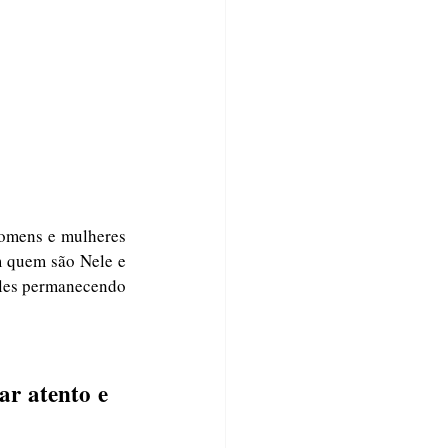
omens e mulheres 
m quem são Nele e 
les permanecendo 
ar atento e 