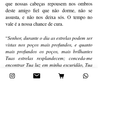
que nossas cabeças repousem nos ombros 
deste amigo fiel que não dorme, não se 
assusta, e não nos deixa sós. O tempo no 
vale é a nossa chance de cura.
“
Senhor, durante o dia as estrelas podem ser 
vistas nos poços mais profundos, e quanto 
mais profundos os poços, mais brilhantes 
Tuas estrelas resplandecem; conceda-me 
encontrar Tua luz em minha escuridão, Tua 
vida em minha morte, Tua alegria em minha 
tristeza, a Tua graça em meu pecado, Tuas 
riquezas em minha pobreza, a Tua glória em 
meu vale
.” 
(“
The Valley of Vision: A Collection of Puritan 
Prayers & Devotions
” - Traduzido e publicado em 
Português pelo website 
oEstandarteDeCristo.com).