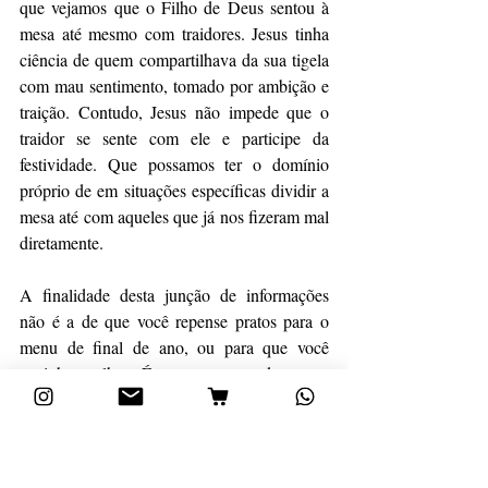
que vejamos que o Filho de Deus sentou à 
mesa até mesmo com traidores. Jesus tinha 
ciência de quem compartilhava da sua tigela 
com mau sentimento, tomado por ambição e 
traição. Contudo, Jesus não impede que o 
traidor se sente com ele e participe da 
festividade. Que possamos ter o domínio 
próprio de em situações específicas dividir a 
mesa até com aqueles que já nos fizeram mal 
diretamente.
A finalidade desta junção de informações 
não é a de que você repense pratos para o 
menu de final de ano, ou para que você 
cozinhe melhor. É uma amostra de que a 
razão de prepararmos a mesa é a espera do 
banquete escatológico que nos foi prometido 
pelo próprio Cristo. Que a comida que de 
fato nos trará saciedade é a que vem da mão 