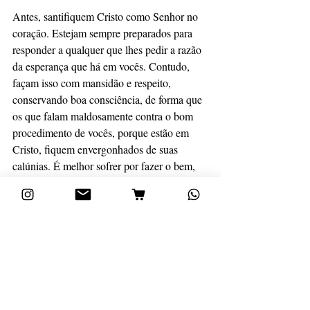
Antes, santifiquem Cristo como Senhor no 
coração. Estejam sempre preparados para 
responder a qualquer que lhes pedir a razão 
da esperança que há em vocês. Contudo, 
façam isso com mansidão e respeito, 
conservando boa consciência, de forma que 
os que falam maldosamente contra o bom 
procedimento de vocês, porque estão em 
Cristo, fiquem envergonhados de suas 
calúnias. É melhor sofrer por fazer o bem, 
se for da vontade de Deus, do que por fazer 
o mal”. (
1 Pedro 3:14-17
)
As discussões acerca dessa pauta no meio 
cristão são delicadas, porém necessárias. 
Enquanto ainda temos nossa liberdade de 
expressão resguardada, que a utilizemos de 
forma sábia e coerente para falar sobre esse 