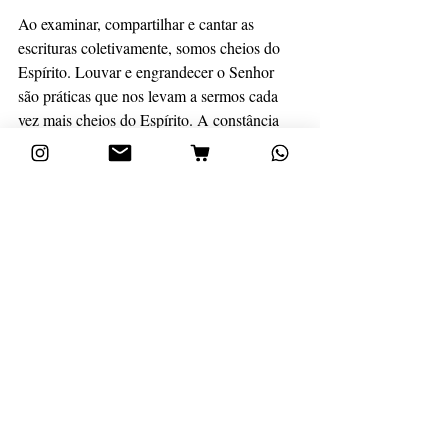
Ao examinar, compartilhar e cantar as 
escrituras coletivamente, somos cheios do 
Espírito. Louvar e engrandecer o Senhor 
são práticas que nos levam a sermos cada 
vez mais cheios do Espírito. A constância 
destas práticas nos faz avançar e amadurecer.
“...dando sempre graças por tudo a nosso 
Deus e Pai, em nome de nosso Senhor 
Jesus Cristo”.
Cultivar e guardar um coração grato e 
humilde nos torna mais cheios do Espírito. 
Nossa vida não é guiada pelas 
circunstâncias e adversidades, mas pela 
liderança do Espírito Santo.
“Sujeitem-se uns aos outros no temor de 