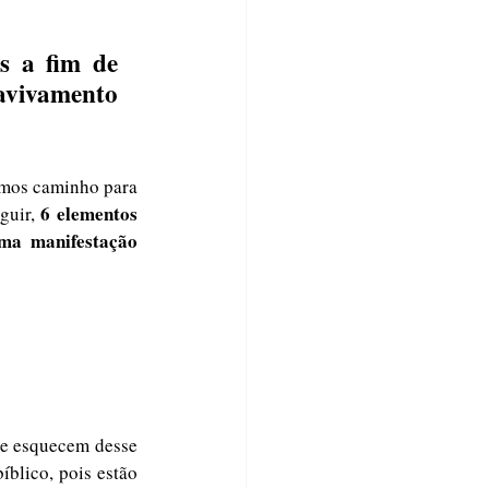
 a fim de 
vivamento 
emos caminho para 
 6 elementos 
guir,
a manifestação 
se esquecem desse 
blico, pois estão 