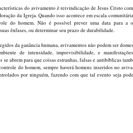
acterísticas do avivamento é reivindicação de Jesus Cristo co
adoração da Igreja. Quando isso acontece em escala comunitári
role do homem. Não é possível prever uma data para a o
suas ênfases, ou determinar seu prazo de durabilidade. 
egidos da ganância humana, avivamentos não podem ser domest
mbiente de intensidade, imprevisibilidade, e manifestaçõe
as se abrem para que coisas estranhas, falsas e antibíblicas tam
controle do homem, sempre haverá homens inseridos no aviv
trolados por ninguém, fazendo com que tal evento seja pod