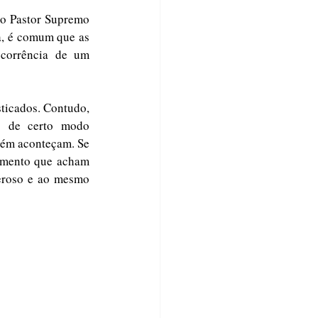
mo Pastor Supremo 
a, é comum que as 
corrência de um 
icados. Contudo, 
s de certo modo 
bém aconteçam. Se 
amento que acham 
eroso e ao mesmo 