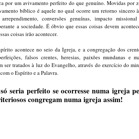
a por um avivamento perfeito do que genuíno. Movidas por zel
vamento bíblico é aquele no qual ocorre um retorno sincero à
 arrependimento, conversões genuínas, impacto missional
perante a sociedade. É óbvio que essas coisas devem acontece
essas coisas irão acontecer.  
rito acontece no seio da Igreja, e a congregação dos crentes
perfeições, falsos crentes, heresias, paixões mundanas e m
 ser tratados à luz do Evangelho, através do exercício do mini
com o Espírito e a Palavra. 
ó seria perfeito se ocorresse numa igreja per
riteriosos congregam numa igreja assim!