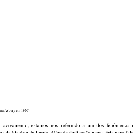
u em Asbury em 1970)
 avivamento, estamos nos referindo a um dos fenômenos ma
s da história da Igreja. Além da dedicação necessária para falar