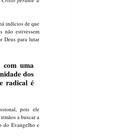
Cristo perante a 
á indícios de que 
 não estivessem 
 Deus para lutar 
o com uma 
nidade dos 
 radical é 
ional, pois ele 
irmãos a buscar a 
o do Evangelho e 