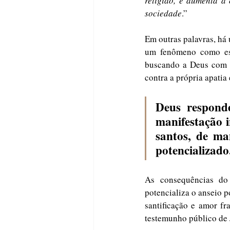
religião, e aumenta a
sociedade
.” 
Em outras palavras, há
um fenômeno como ess
buscando a Deus com in
contra a própria apatia e
Deus respond
manifestação i
santos, de ma
potencializado
As consequências do 
potencializa o anseio p
santificação e amor fr
testemunho público de 