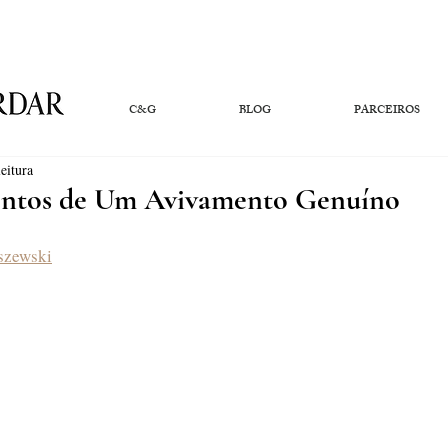
C&G
BLOG
PARCEIROS
eitura
entos de Um Avivamento Genuíno
szewski