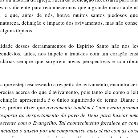
s o suficiente para reconhecermos que a grande maioria de nó
 e que, antes de nós, houve muitos santos piedosos que
atureza, definição e impacto dos avivamentos, mas não conseg
 alguns tópicos. 
dade desses derramamentos do Espírito Santo não nos leva
endê-los, antes, nos impele a tratá-los com um coração ensin
ndárias sempre que surgirem novas perspectivas e contribuiç
a que esteja escrevendo a respeito de avivamento, encontra cer
recisa acerca do que é avivamento, pois tanto ele como o lei
efinição apresentada é o único significado do termo. Diante d
o é
, prefiro dizer que 
avivamento também é
 “
um evento promovi
resposta ao despertamento do povo de Deus para buscar uma 
oerente com o Evangelho. Tal acontecimento fortalece as conv
encializa o anseio por um compromisso mais sério com as cois