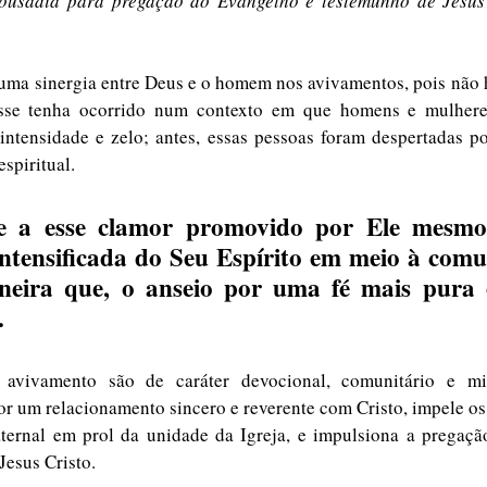
 ousadia para pregação do Evangelho e testemunho de Jesus 
 uma sinergia entre Deus e o homem nos avivamentos, pois não h
e tenha ocorrido num contexto em que homens e mulheres
tensidade e zelo; antes, essas pessoas foram despertadas por
spiritual. 
e a esse clamor promovido por Ele mesm
ntensificada do Seu Espírito em meio à comu
neira que, o anseio por uma fé mais pura e
. 
avivamento são de caráter devocional, comunitário e miss
or um relacionamento sincero e reverente com Cristo, impele os 
aternal em prol da unidade da Igreja, e impulsiona a pregaçã
Jesus Cristo.