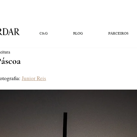
C&G
BLOG
PARCEIROS
eitura
Páscoa
Fotografia: 
Junior Reis