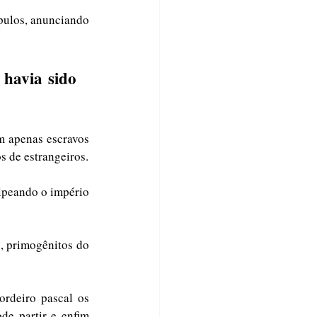
pulos, anunciando 
havia sido 
m apenas escravos 
aos olhos do faraó, o Senhor via Israel como seu filho primogênito, padecendo nas mãos de estrangeiros. 
olpeando o império 
, primogênitos do 
rdeiro pascal os 
e partir e enfim 