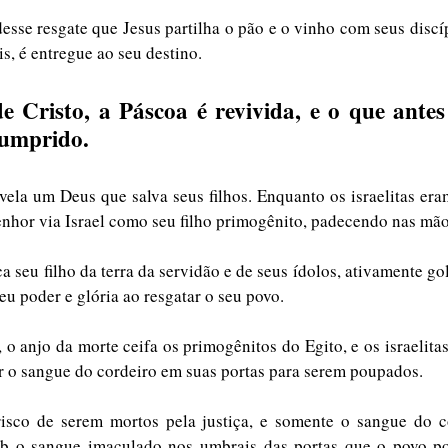
sse resgate que Jesus partilha o pão e o vinho com seus discí
is, é entregue ao seu destino.
 Cristo, a Páscoa é revivida, e o que antes 
cumprido.
ela um Deus que salva seus filhos. Enquanto os israelitas era
ca seu filho da terra da servidão e de seus ídolos, ativamente g
eu poder e glória ao resgatar o seu povo.
 o anjo da morte ceifa os primogênitos do Egito, e os israelitas
r o sangue do cordeiro em suas portas para serem poupados.
isco de serem mortos pela justiça, e somente o sangue do co
sob o sangue imaculado nos umbrais das portas que o povo pod