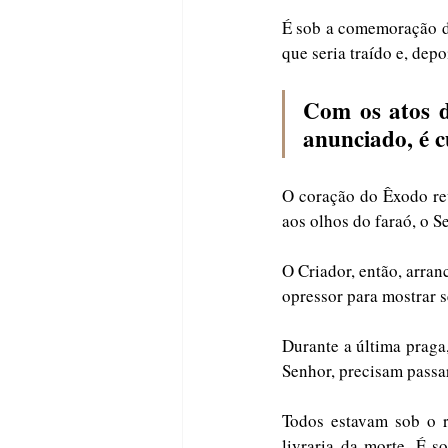
É sob a comemoração de
que seria traído e, depo
Com os atos de
anunciado, é 
O coração do Êxodo rev
O Criador, então, arran
opressor para mostrar s
Durante a última praga,
Senhor, precisam passa
Todos estavam sob o r
livraria da morte. É 