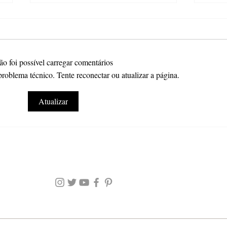
o foi possível carregar comentários
oblema técnico. Tente reconectar ou atualizar a página.
Jesus Veio me Salvar… Do quê?
O Cri
Atualizar