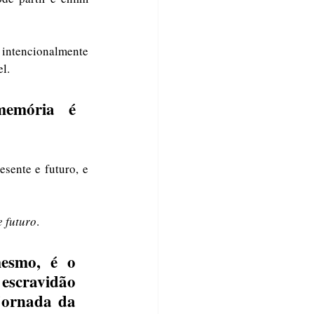
 intencionalmente 
l.
emória é 
ente e futuro, e 
e futuro
.
esmo, é o 
escravidão 
jornada da 