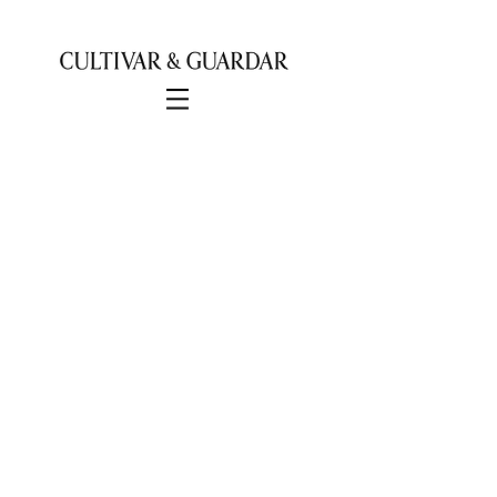
Queremos
apresentar ao
mundo o
VOLUME
04 — Jardim
.
Esse
é o fechamento de
uma trilogia.
Nesta
edição
você será
edificado,
encorajado e
inspirado com
artigos que falam
sobre a missão de
CULTIVAR &
GUARDAR
o
lugar
onde Deus
nos colocou.
ADQUIRIR