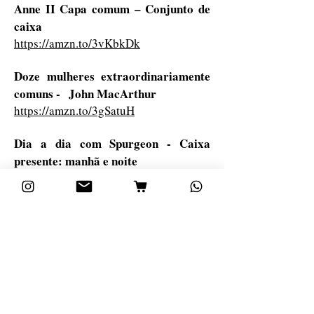
Anne II Capa comum – Conjunto de
caixa
https://amzn.to/3vKbkDk
Doze mulheres extraordinariamente
comuns -
John MacArthur
https://amzn.to/3gSatuH
Dia a dia com Spurgeon - Caixa
presente: manhã e noite
https://amzn.to/3zL5RiE
O Peregrino
https://amzn.to/3cZCRKj
LIVROS IMPORTADOS, compre 3